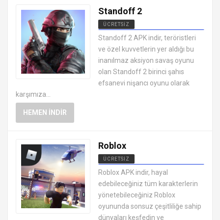
Standoff 2
ÜCRETSIZ
EN İYI ANDROID APK OYUNLARI
Standoff 2 APK indir, teröristleri
ÜCRETSIZ
ve özel kuvvetlerin yer aldığı bu
inanılmaz aksiyon savaş oyunu
olan Standoff 2 birinci şahıs
efsanevi nişancı oyunu olarak
karşımıza...
HEMEN İNDIR
Roblox
ÜCRETSIZ
EN İYI ANDROID APK OYUNLARI
Roblox APK indir, hayal
ÜCRETSIZ
edebileceğiniz tüm karakterlerin
yönetebileceğiniz Roblox
oyununda sonsuz çeşitliliğe sahip
dünyaları keşfedin ve