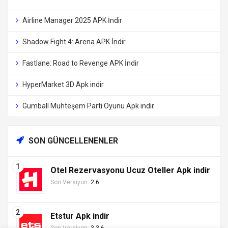
Airline Manager 2025 APK İndir
Shadow Fight 4: Arena APK İndir
Fastlane: Road to Revenge APK İndir
HyperMarket 3D Apk indir
Gumball Muhteşem Parti Oyunu Apk indir
SON GÜNCELLENENLER
Otel Rezervasyonu Ucuz Oteller Apk indir
Son Versiyon:
2.6
Etstur Apk indir