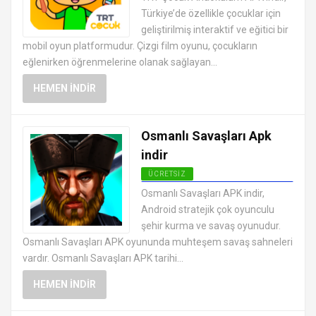
ÜCRETSIZ
Türkiye’de özellikle çocuklar için
geliştirilmiş interaktif ve eğitici bir
mobil oyun platformudur. Çizgi film oyunu, çocukların
eğlenirken öğrenmelerine olanak sağlayan...
HEMEN İNDIR
Osmanlı Savaşları Apk
indir
ÜCRETSIZ
EN İYI ANDROID APK OYUNLARI
Osmanlı Savaşları APK indir,
ÜCRETSIZ
Android stratejik çok oyunculu
şehir kurma ve savaş oyunudur.
Osmanlı Savaşları APK oyununda muhteşem savaş sahneleri
vardır. Osmanlı Savaşları APK tarihi...
HEMEN İNDIR