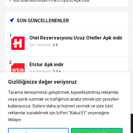
Gumball Muhteşem Parti Oyunu Apk indir
SON GÜNCELLENENLER
Otel Rezervasyonu Ucuz Oteller Apk indir
Son Versiyon:
2.6
Etstur Apk indir
Son Versiyon:
3.3.6
Gizliliğinize değer veriyoruz
Tarama deneyiminizi geliştirmek, kişiselleştirilmiş reklamlar
veya içerik sunmak ve trafiğimizi analiz etmek için çerezleri
Tüm hakları saklıdır ©
kullanıyoruz. Sizlere daha iyi hizmet vermek ve size özel
indirVip.com, en güvenilir ve hızlı APK indirme platformudur! En
2013 - 2025 İzinsiz ve
reklamlar sunabilmek için lütfen
"Kabul Et" seçeneğine
popüler Android oyunları, uygulamaları, müzik, video ve eğitim
kaynak gösterilmeden
tıklayın.
APK'larını güvenli ve ücretsiz indirin. Güncel sürümler, mod
alıntı yapılamaz.
APK'lar ve premium içeriklerle en iyi Android deneyimini
İletişim: