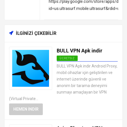
https://play.google.com/store/apps/detail
id=us.ultrasurf.mobile.ultrasurf&rdid=us
İLGINIZI ÇEKEBILIR
BULL VPN Apk indir
ÜCRETSIZ
ANDROID VPN APK
BULL VPN Apk indir Android Proxy,
UYGULAMALARI ÜCRETSIZ
mobil cihazlar için geliştirilen ve
internet üzerinde güvenli ve
anonim bir tarama deneyimi
sunmayı amaçlayan bir VPN
(Virtual Private...
HEMEN İNDIR