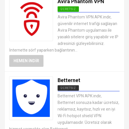
Avira Phantom VPN
ÜCRETSIZ
ANDROID VPN APK
Avira Phantom VPN APK indir,
UYGULAMALARI ÜCRETSIZ
güvenilir internet trafiği sağlayan
Avira Phantom uygulaması ile
yasaklı sitelere giriş yapabilir ve IP
adresinizi gizleyebilirsiniz.
İnternette sörf yaparken bağlantının...
HEMEN İNDIR
Betternet
ÜCRETSIZ
ANDROID VPN APK
Betternet VPN APK indir,
UYGULAMALARI ÜCRETSIZ
Betternet sonsuza kadar ücretsiz,
reklamsız, kayıtsız, hızlı ve en iyi
Wi-Fi hotspot shield VPN
uygulamasıdır. Ücretsiz olarak