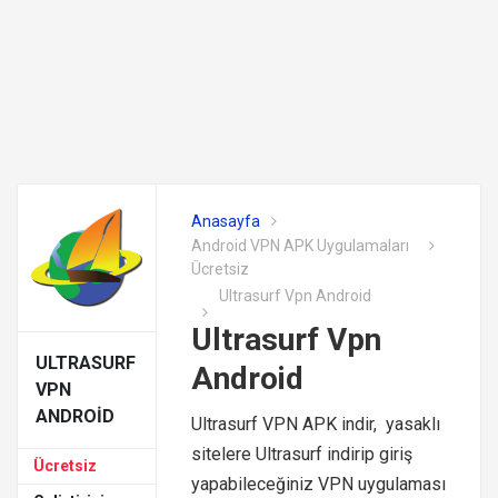
Anasayfa
Android VPN APK Uygulamaları
Ücretsiz
Ultrasurf Vpn Android
Ultrasurf Vpn
ULTRASURF
Android
VPN
ANDROID
Ultrasurf VPN APK indir, yasaklı
sitelere Ultrasurf indirip giriş
Ücretsiz
yapabileceğiniz VPN uygulaması