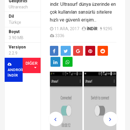
Geliştirici
indir. Ultrasurf dünya üzerinde en
Ultrareach
çok kullanılan sansürlü sitelere
Dil
hızlı ve güvenli erişim...
Türkçe
11 ARA, 2017
INDIR
9295
Boyut
3336
3.90 MB
Versiyon
2.2.9
DIĞER
ANDROID
INDIR