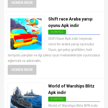
HEMEN İNDIR
Shift race Araba yarışı
oyunu Apk indir
ÜCRETSIZ
EN İYI ANDROID APK OYUNLARI
Shift Race Apk indir, heyecan
ÜCRETSIZ
verici bir araba yarışı oyunudur.
Oyun, gerçekçi grafikleri, hızlı
tempolu yarışları ve ilgi çekici oyun mekanikleriyle oyunculara
eğlenceli ve adrenalin...
HEMEN İNDIR
World of Warships Blitz
Apk indir
ÜCRETSIZ
EN İYI ANDROID APK OYUNLARI
World of Warships Blitz APK indir,
ÜCRETSIZ