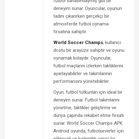
futbol sahasındaymış gibi bir
deneyim sunar. Oyuncular, oyunun
tadını çıkarırken gerçekçi bir
atmosferde futbol oynama
fırsatına sahiptir.
World Soccer Champs
, kullanıcı
dostu bir arayüze sahiptir ve oyunu
oynamak kolaydır. Oyuncular,
futbol maçlarını izlerken taktiklerini
ayarlayabilirler ve takımlarının
performansını yönetebilirler.
Oyun, futbol tutkunları için ideal bir
deneyim sunar. Futbol takımlarını
yönetme, taktikler geliştirme ve
dünya çapında rekabet etme fırsatı
sunar. World Soccer Champs APK
Android oyunda, futbolseverler için
eğlenceli ve bağımlılık yapıcı bir