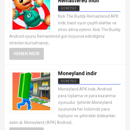
Remastered indir
ÜCRETSIZ
EN İYI ANDROID APK OYUNLARI
Kick The Buddy Remastered APK
ÜCRETSIZ
indir, basit oyun çeşitli silahlar ve
stres atma eylemi. Kick The Buddy
Android oyunu Remastered gün boyunca edindiğiniz
stresten kurtulmanızı...
HEMEN İNDIR
Moneyland indir
ÜCRETSIZ
EN İYI ANDROID APK OYUNLARI
Moneyland APK indir, Android
ÜCRETSIZ
para toplama ve para kazanma
oyunudur. Şehirde Moneyland
oyununda her bölümde para
topluyor ve şehirdeki dükkanları
satın al. Moneyland (APK) Android...