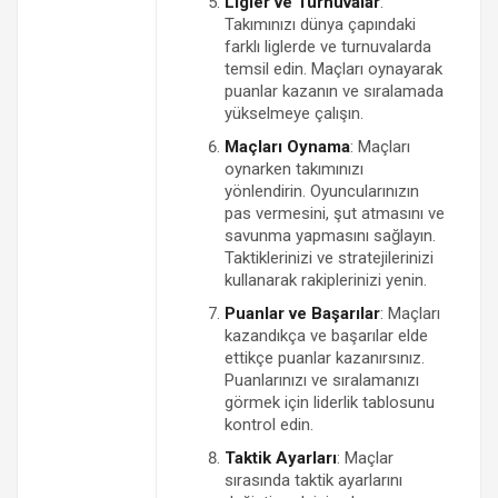
Ligler ve Turnuvalar
:
Takımınızı dünya çapındaki
farklı liglerde ve turnuvalarda
temsil edin. Maçları oynayarak
puanlar kazanın ve sıralamada
yükselmeye çalışın.
Maçları Oynama
: Maçları
oynarken takımınızı
yönlendirin. Oyuncularınızın
pas vermesini, şut atmasını ve
savunma yapmasını sağlayın.
Taktiklerinizi ve stratejilerinizi
kullanarak rakiplerinizi yenin.
Puanlar ve Başarılar
: Maçları
kazandıkça ve başarılar elde
ettikçe puanlar kazanırsınız.
Puanlarınızı ve sıralamanızı
görmek için liderlik tablosunu
kontrol edin.
Taktik Ayarları
: Maçlar
sırasında taktik ayarlarını