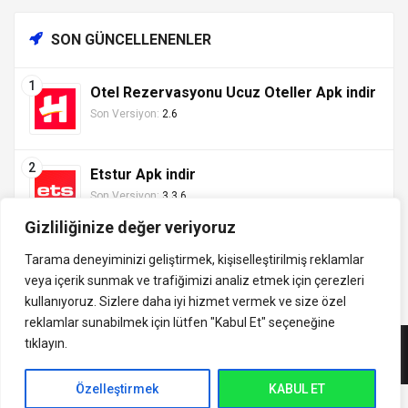
SON GÜNCELLENENLER
Otel Rezervasyonu Ucuz Oteller Apk indir
Son Versiyon:
2.6
Etstur Apk indir
Son Versiyon:
3.3.6
Gizliliğinize değer veriyoruz
Tarama deneyiminizi geliştirmek, kişiselleştirilmiş reklamlar
veya içerik sunmak ve trafiğimizi analiz etmek için çerezleri
Tüm hakları saklıdır ©
kullanıyoruz. Sizlere daha iyi hizmet vermek ve size özel
indirVip.com, en güvenilir ve hızlı APK indirme platformudur! En
2013 - 2025 İzinsiz ve
reklamlar sunabilmek için lütfen
"Kabul Et" seçeneğine
popüler Android oyunları, uygulamaları, müzik, video ve eğitim
kaynak gösterilmeden
tıklayın.
APK'larını güvenli ve ücretsiz indirin. Güncel sürümler, mod
alıntı yapılamaz.
APK'lar ve premium içeriklerle en iyi Android deneyimini
İletişim:
yaşayın. indirVip ile en yeni APK oyunlarını, uygulamalarını ve
Özelleştirmek
KABUL ET
uashadow7@gmail.com
indirVip
medya araçlarını hemen keşfedin!.