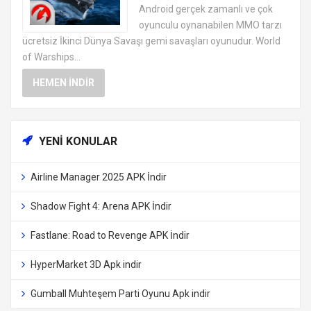
Android gerçek zamanlı ve çok
oyunculu oynanabilen MMO tarzı
ücretsiz İkinci Dünya Savaşı gemi savaşları oyunudur. World
of Warships...
HEMEN İNDIR
YENI KONULAR
Airline Manager 2025 APK İndir
Shadow Fight 4: Arena APK İndir
Fastlane: Road to Revenge APK İndir
HyperMarket 3D Apk indir
Gumball Muhteşem Parti Oyunu Apk indir