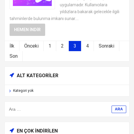
uygulamadır. Kullanıcılara
yıldızlara bakarak gelecekle ilgili
tahminlerde bulunma imkanı sunar....
HEMEN İNDIR
İlk
Önceki
1
2
3
4
Sonraki
Son
ALT KATEGORILER
Kategori yok
EN ÇOK İNDIRILEN