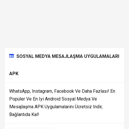
SOSYAL MEDYA MESAJLAŞMA UYGULAMALARI
APK
WhatsApp, Instagram, Facebook Ve Daha Fazlası! En
Popüler Ve En Iyi Android Sosyal Medya Ve
Mesajlaşma APK Uygulamalarını Ücretsiz Indir,
Bağlantıda Kal!