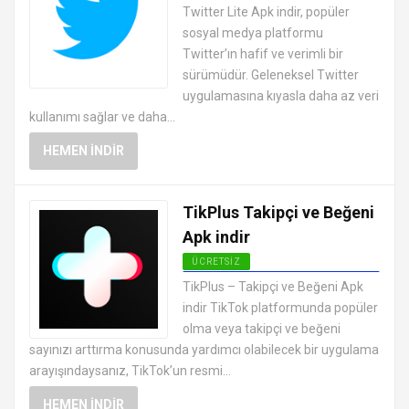
SOSYAL MEDYA MESAJLAŞMA
Twitter Lite Apk indir, popüler
UYGULAMALARI APK
sosyal medya platformu
Twitter’ın hafif ve verimli bir
sürümüdür. Geleneksel Twitter
uygulamasına kıyasla daha az veri
kullanımı sağlar ve daha...
HEMEN İNDIR
TikPlus Takipçi ve Beğeni
Apk indir
ÜCRETSIZ
SOSYAL MEDYA MESAJLAŞMA
TikPlus – Takipçi ve Beğeni Apk
UYGULAMALARI APK
indir TikTok platformunda popüler
olma veya takipçi ve beğeni
sayınızı arttırma konusunda yardımcı olabilecek bir uygulama
arayışındaysanız, TikTok’un resmi...
HEMEN İNDIR