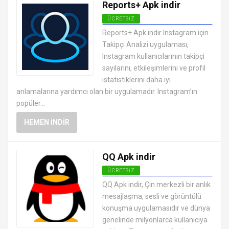
Reports+ Apk indir
ÜCRETSIZ
SOSYAL MEDYA MESAJLAŞMA
Reports+ Apk indir Instagram için
UYGULAMALARI APK
Takipçi Analizi uygulaması,
Instagram kullanıcılarının takipçi
sayılarını, etkileşimlerini ve profil
istatistiklerini daha iyi
anlamalarına yardımcı olan bir uygulamadır. Instagram’ın
popüler...
HEMEN İNDIR
QQ Apk indir
ÜCRETSIZ
SOSYAL MEDYA MESAJLAŞMA
QQ Apk indir, Çin merkezli bir anlık
UYGULAMALARI APK
mesajlaşma, sesli ve görüntülü
konuşma uygulamasıdır ve dünya
genelinde milyonlarca kullanıcıya