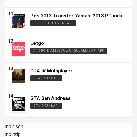
Pes 2013 Transfer Yaması 2018 PC indir
PES FUTBOL OYUNLARI
Letgo
ANDROID ALIŞVERIŞ UYGULAMALARI APK
GTA IV Multiplayer
GTA OYUNLARI
GTA San Andreas
GTA OYUNLARI
indir son
indirzip