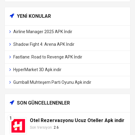
YENI KONULAR
Airline Manager 2025 APK İndir
Shadow Fight 4: Arena APK İndir
Fastlane: Road to Revenge APK İndir
HyperMarket 3D Apk indir
Gumball Muhteşem Parti Oyunu Apk indir
SON GÜNCELLENENLER
Otel Rezervasyonu Ucuz Oteller Apk indir
Son Versiyon:
2.6