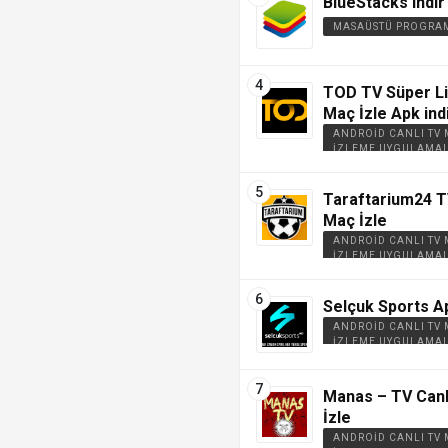
BlueStacks indir
MASAÜSTÜ PROGRA
TOD TV Süper Li
Maç İzle Apk ind
ANDROID CANLI TV
İZLEME UYGULAMAL
Taraftarium24 T
Maç İzle
ANDROID CANLI TV
İZLEME UYGULAMAL
Selçuk Sports Ap
ANDROID CANLI TV
İZLEME UYGULAMAL
Manas – TV Canl
İzle
ANDROID CANLI TV