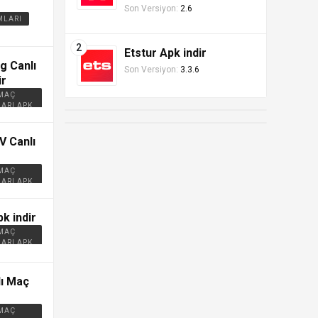
Son Versiyon:
2.6
MLARI
Etstur Apk indir
g Canlı
Son Versiyon:
3.3.6
ir
 MAÇ
ARI APK
V Canlı
 MAÇ
ARI APK
k indir
 MAÇ
ARI APK
ı Maç
 MAÇ