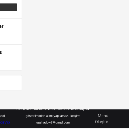
er
s
Tüm hakları saklıdır © 2013 - 2025 İzinsiz ve kaynak
Menü
ncel
gösterilmeden alıntı yapılamaz. İletişim:
Oluştur
ndirVip
uashadow7@gmail.com