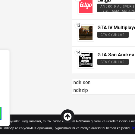
Letgo
ANDROID ALIŞVERIŞ
UYGULAMALARI APK
GTA IV Multiplay
GTA OYUNLARI
GTA San Andrea
GTA OYUNLARI
indir son
indirzip
droid oyunları, uygulamaları, müzik, video ve eğitim APK'larını güvenli ve ücretsiz indirin. Gü
i
n. indirVip ile en yeni APK oyunlarını, uygulamalarını ve medya araçlarını hemen keşfedin!.