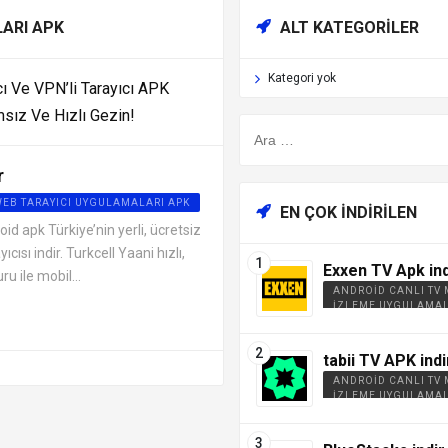
LARI APK
ALT KATEGORILER
Kategori yok
cı Ve VPN’li Tarayıcı APK
amsız Ve Hızlı Gezin!
r
WEB TARAYICI UYGULAMALARI APK
EN ÇOK İNDIRILEN
oid apk Türkiye’nin yerli, ücretsiz
ısı indir. Turkcell Yaani hızlı,
Exxen TV Apk ind
 ile mobil...
ANDROID CANLI TV
İZLEME UYGULAMAL
tabii TV APK indi
ANDROID CANLI TV
İZLEME UYGULAMAL