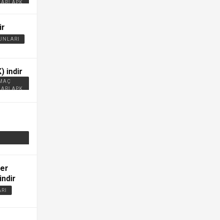
ARI APK
ir
UNLARI
) indir
 MAÇ
ARI APK
fer
indir
ARI