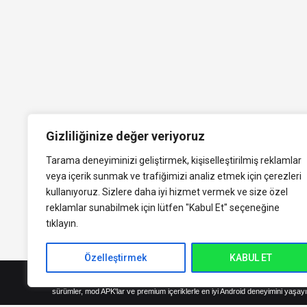
Gizliliğinize değer veriyoruz
Tarama deneyiminizi geliştirmek, kişiselleştirilmiş reklamlar
veya içerik sunmak ve trafiğimizi analiz etmek için çerezleri
kullanıyoruz. Sizlere daha iyi hizmet vermek ve size özel
reklamlar sunabilmek için lütfen
"Kabul Et" seçeneğine
tıklayın.
Özelleştirmek
KABUL ET
indirVip.com, en güvenilir ve hızlı APK indirme platformudur! En popüler An
sürümler, mod APK'lar ve premium içeriklerle en iyi Android deneyimini yaşayı