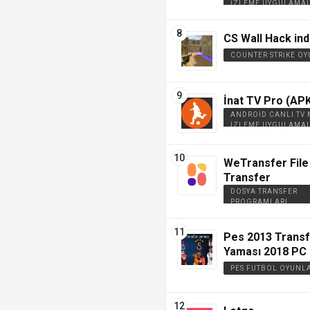
İZLEME UYGULAMAL
CS Wall Hack ind
COUNTER STRIKE OY
İnat TV Pro (APK
ANDROID CANLI TV
İZLEME UYGULAMAL
WeTransfer File
Transfer
DOSYA TRANSFER
PROGRAMLARI
Pes 2013 Trans
Yaması 2018 PC 
PES FUTBOL OYUNL