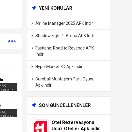
YENI KONULAR
Airline Manager 2025 APK İndir
Shadow Fight 4: Arena APK İndir
Fastlane: Road to Revenge APK
İndir
HyperMarket 3D Apk indir
Gumball Muhteşem Parti Oyunu
ir
Apk indir
 MAÇ
ARI APK
SON GÜNCELLENENLER
r
 MAÇ
ARI APK
Otel Rezervasyonu
Ucuz Oteller Apk indir