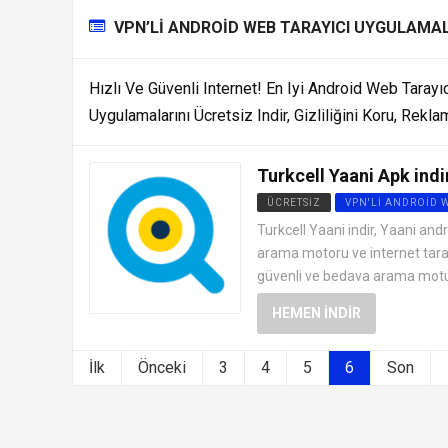
VPN’LI ANDROID WEB TARAYICI UYGULAMA
Hızlı Ve Güvenli Internet! En Iyi Android Web Tarayı
Uygulamalarını Ücretsiz Indir, Gizliliğini Koru, Rekl
Turkcell Yaani Apk indi
ÜCRETSIZ
VPN'LI ANDROID 
Turkcell Yaani indir, Yaani andr
arama motoru ve internet tarayıc
güvenli ve bedava arama moturu
HEMEN İNDIR
İlk
Önceki
3
4
5
6
Son