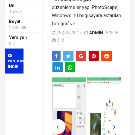
Dil
düzenlemeler yap. PhotoScape,
Türkçe
Windows 10 bilgisayara aktarılan
Boyut
fotoğraf ve...
20.05 MB
25 ŞUB, 2017
ADMIN
3876
Versiyon
616
3.7
WINDOWS
INDIR