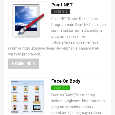
Paint.NET
ÜCRETSIZ
RESIM GRAFIK PROGRAMLARI
Paint.NET Resim Düzenleme
Programı indir Paint.NET indir, son
sürüm türkçe resim düzenleyici
programı ile resim ve
fotoğraflarınızı düzenlemeye,
resimlerinizin üzerinde değişiklik yapmanızı sağlamayan
yarayan programdır....
HEMEN İNDIR
Face On Body
ÜCRETSIZ
RESIM GRAFIK PROGRAMLARI
Face on Body (Yüz montoj)
indirerek, eğlenceli bir fotomontaj
programına sahip olmanız
mümkün. Eğer bilgisayarı daha