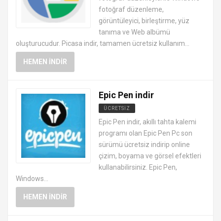
fotoğraf düzenleme,
görüntüleyici, birleştirme, yüz
tanıma ve Web albümü
oluşturucudur. Picasa indir, tamamen ücretsiz kullanım...
HEMEN İNDIR
Epic Pen indir
ÜCRETSIZ
RESIM GRAFIK PROGRAMLARI
Epic Pen indir, akıllı tahta kalemi
programı olan Epic Pen Pc son
sürümü ücretsiz indirip online
çizim, boyama ve görsel efektleri
kullanabilirsiniz. Epic Pen,
Windows...
HEMEN İNDIR