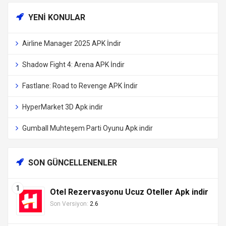
YENI KONULAR
Airline Manager 2025 APK İndir
Shadow Fight 4: Arena APK İndir
Fastlane: Road to Revenge APK İndir
HyperMarket 3D Apk indir
Gumball Muhteşem Parti Oyunu Apk indir
SON GÜNCELLENENLER
Otel Rezervasyonu Ucuz Oteller Apk indir
Son Versiyon:
2.6