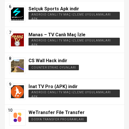
Selçuk Sports Apk indir
ANDROID CANLI TV MAÇ İZLEME UYGULAMALARI
APK
Manas – TV Canlı Maç İzle
ANDROID CANLI TV MAÇ İZLEME UYGULAMALARI
APK
CS Wall Hack indir
COUNTER STRIKE OYUNLARI
İnat TV Pro (APK) indir
ANDROID CANLI TV MAÇ İZLEME UYGULAMALARI
APK
WeTransfer File Transfer
DOSYA TRANSFER PROGRAMLARI