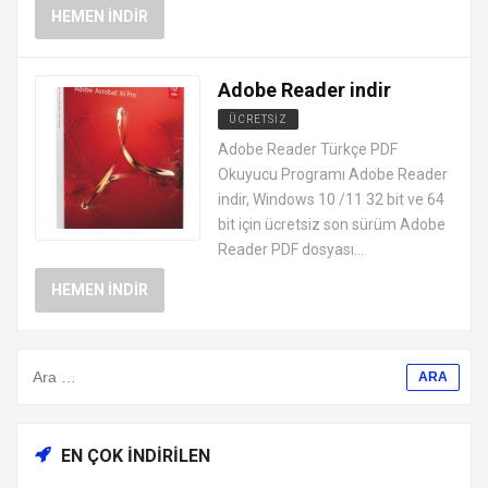
HEMEN İNDIR
Adobe Reader indir
ÜCRETSIZ
OFFICE PROGRAMLARI
Adobe Reader Türkçe PDF
Okuyucu Programı Adobe Reader
indir, Windows 10 /11 32 bit ve 64
bit için ücretsiz son sürüm Adobe
Reader PDF dosyası...
HEMEN İNDIR
EN ÇOK İNDIRILEN