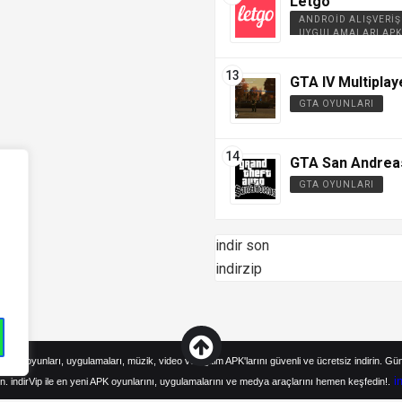
Letgo
ANDROID ALIŞVERIŞ
UYGULAMALARI APK
GTA IV Multiplay
GTA OYUNLARI
GTA San Andrea
GTA OYUNLARI
indir son
indirzip
droid oyunları, uygulamaları, müzik, video ve eğitim APK'larını güvenli ve ücretsiz indirin. Gü
i
n. indirVip ile en yeni APK oyunlarını, uygulamalarını ve medya araçlarını hemen keşfedin!.