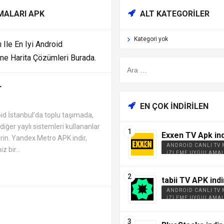
MALARI APK
ALT KATEGORILER
Kategori yok
 Ile En Iyi Android
ine Harita Çözümleri Burada.
r
EN ÇOK İNDIRILEN
ON UYGULAMALARI APK
id İstanbul’da toplu taşımada,
ğer yaylı sistemleri kullananlar
Exxen TV Apk ind
irin. Yandex.Metro APK indir,
ANDROID CANLI TV
 bir...
İZLEME UYGULAMAL
tabii TV APK indi
ANDROID CANLI TV
İZLEME UYGULAMAL