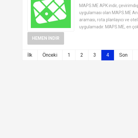
ANDROID HARITA VE NAVIGASY
MAPS.ME APK indir, çevirimdış
uygulaması olan MAPS.ME Andro
araması, rota planlayıcı ve ot
uygulamadır. MAPS.ME, en çok.
HEMEN İNDIR
İlk
Önceki
1
2
3
4
Son