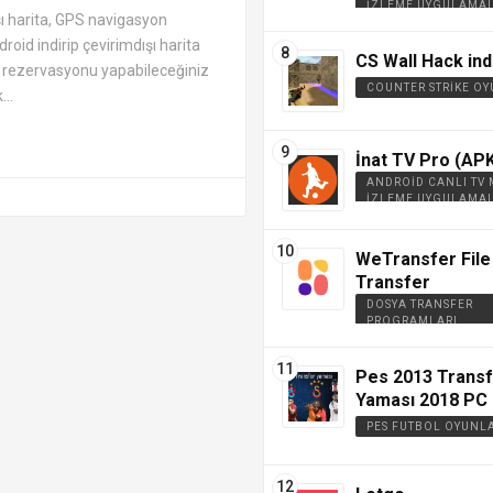
İZLEME UYGULAMAL
ON UYGULAMALARI APK
ı harita, GPS navigasyon
id indirip çevirimdışı harita
CS Wall Hack ind
el rezervasyonu yapabileceğiniz
COUNTER STRIKE OY
..
İnat TV Pro (APK
ANDROID CANLI TV
İZLEME UYGULAMAL
WeTransfer File
Transfer
DOSYA TRANSFER
PROGRAMLARI
Pes 2013 Trans
Yaması 2018 PC 
PES FUTBOL OYUNL