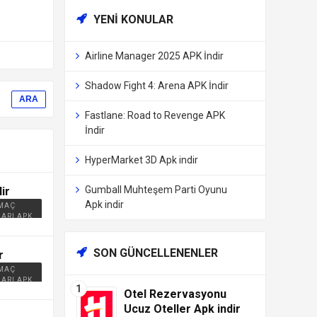
YENI KONULAR
Airline Manager 2025 APK İndir
Shadow Fight 4: Arena APK İndir
Fastlane: Road to Revenge APK
İndir
HyperMarket 3D Apk indir
Gumball Muhteşem Parti Oyunu
ir
Apk indir
 MAÇ
ARI APK
SON GÜNCELLENENLER
r
 MAÇ
ARI APK
Otel Rezervasyonu
Ucuz Oteller Apk indir