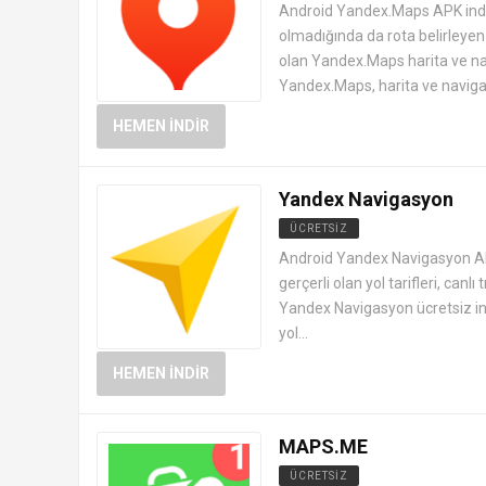
ANDROID HARITA VE NAVIGASY
Android Yandex.Maps APK indir,
olmadığında da rota belirleyen 
olan Yandex.Maps harita ve nav
Yandex.Maps, harita ve naviga
HEMEN İNDIR
Yandex Navigasyon
ÜCRETSIZ
ANDROID HARITA VE NAVIGASY
Android Yandex Navigasyon APK
gerçerli olan yol tarifleri, can
Yandex Navigasyon ücretsiz in
yol...
HEMEN İNDIR
MAPS.ME
ÜCRETSIZ