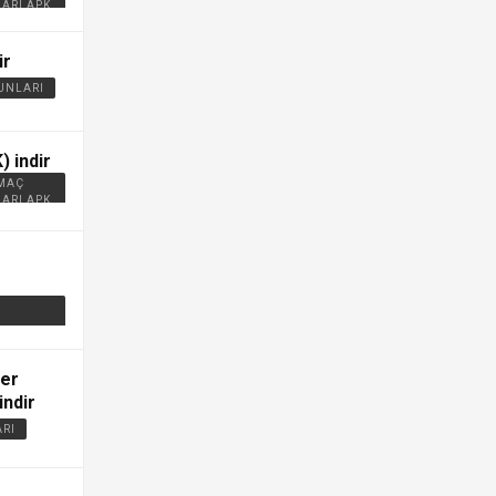
ARI APK
ir
UNLARI
) indir
 MAÇ
ARI APK
fer
indir
ARI