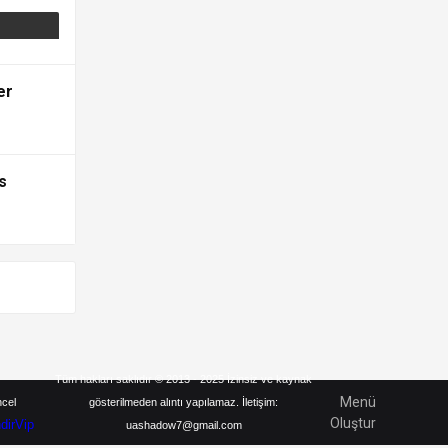
er
s
Tüm hakları saklıdır © 2013 - 2025 İzinsiz ve kaynak
Menü
ncel
gösterilmeden alıntı yapılamaz. İletişim:
Oluştur
ndirVip
uashadow7@gmail.com