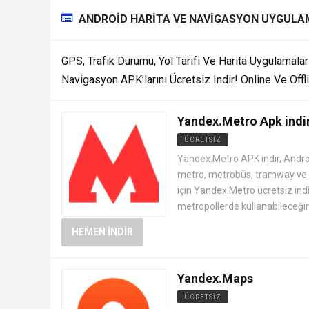
ANDROID HARITA VE NAVIGASYON UYGULA
GPS, Trafik Durumu, Yol Tarifi Ve Harita Uygulamaları
Navigasyon APK’larını Ücretsiz Indir! Online Ve Offl
Yandex.Metro Apk indi
ÜCRETSIZ
ANDROID HARITA VE NAVIGASY
Yandex.Metro APK indir, Andro
metro, metrobüs, tramway ve di
için Yandex.Metro ücretsiz ind
metropollerde kullanabileceğiniz
HEMEN İNDIR
Yandex.Maps
ÜCRETSIZ