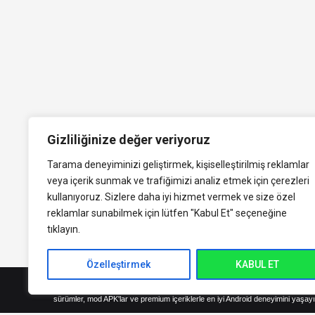
Gizliliğinize değer veriyoruz
Tarama deneyiminizi geliştirmek, kişiselleştirilmiş reklamlar
veya içerik sunmak ve trafiğimizi analiz etmek için çerezleri
kullanıyoruz. Sizlere daha iyi hizmet vermek ve size özel
reklamlar sunabilmek için lütfen
"Kabul Et" seçeneğine
tıklayın.
Özelleştirmek
KABUL ET
indirVip.com, en güvenilir ve hızlı APK indirme platformudur! En popüler An
sürümler, mod APK'lar ve premium içeriklerle en iyi Android deneyimini yaşayı