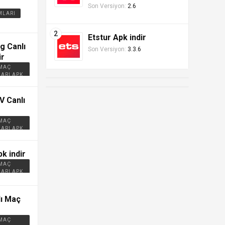
Son Versiyon:
2.6
MLARI
Etstur Apk indir
g Canlı
Son Versiyon:
3.3.6
ir
 MAÇ
ARI APK
V Canlı
 MAÇ
ARI APK
k indir
 MAÇ
ARI APK
ı Maç
 MAÇ