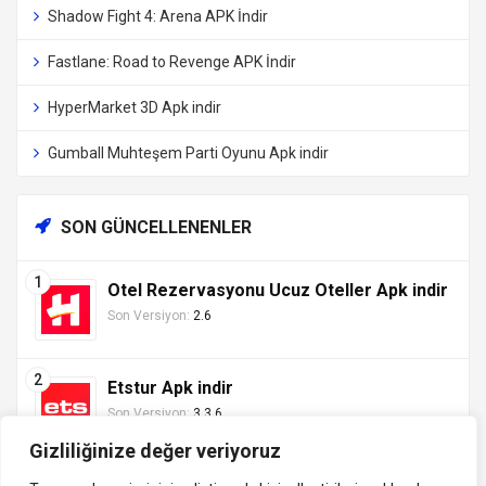
Shadow Fight 4: Arena APK İndir
Fastlane: Road to Revenge APK İndir
HyperMarket 3D Apk indir
Gumball Muhteşem Parti Oyunu Apk indir
SON GÜNCELLENENLER
Otel Rezervasyonu Ucuz Oteller Apk indir
Son Versiyon:
2.6
Etstur Apk indir
Son Versiyon:
3.3.6
Gizliliğinize değer veriyoruz