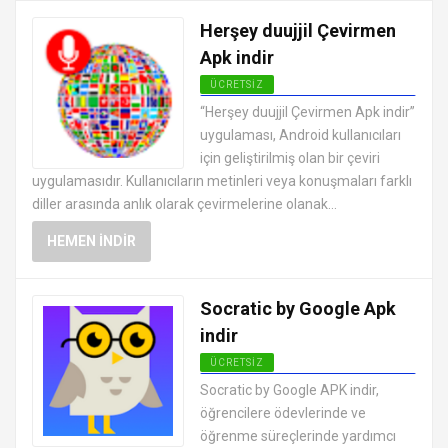
Herşey duujjil Çevirmen
Apk indir
ÜCRETSIZ
ANDROID EĞITIM UYGULAMALARI
“Herşey duujjil Çevirmen Apk indir”
APK
uygulaması, Android kullanıcıları
için geliştirilmiş olan bir çeviri
uygulamasıdır. Kullanıcıların metinleri veya konuşmaları farklı
diller arasında anlık olarak çevirmelerine olanak...
HEMEN İNDIR
Socratic by Google Apk
indir
ÜCRETSIZ
ANDROID EĞITIM UYGULAMALARI
Socratic by Google APK indir,
APK
öğrencilere ödevlerinde ve
öğrenme süreçlerinde yardımcı