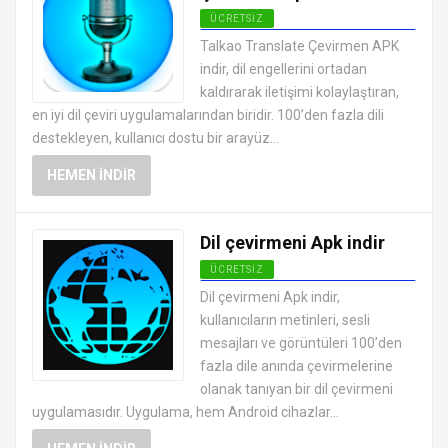
ÜCRETSIZ
ANDROID EĞITIM UYGULAMALARI
Talkao Translate Çevirmen APK
APK
indir, dil engellerini ortadan
kaldırarak iletişimi kolaylaştıran,
en iyi dil çeviri uygulamalarından biridir. 100’den fazla dili
destekleyen, kullanıcı dostu bir arayüz...
HEMEN İNDIR
Dil çevirmeni Apk indir
ÜCRETSIZ
ANDROID EĞITIM UYGULAMALARI
Dil çevirmeni Apk indir,
APK
kullanıcıların metinleri, sesli
mesajları ve görüntüleri 100’den
fazla dile anında çevirmelerine
olanak tanıyan bir dil çevirmeni
uygulamasıdır. Uygulama, hem Android cihazlar...