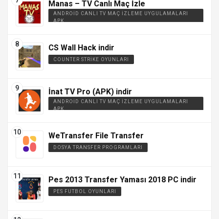
Manas – TV Canlı Maç İzle
ANDROID CANLI TV MAÇ İZLEME UYGULAMALARI
APK
CS Wall Hack indir
COUNTER STRIKE OYUNLARI
İnat TV Pro (APK) indir
ANDROID CANLI TV MAÇ İZLEME UYGULAMALARI
APK
WeTransfer File Transfer
DOSYA TRANSFER PROGRAMLARI
Pes 2013 Transfer Yaması 2018 PC indir
PES FUTBOL OYUNLARI