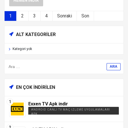
HEMEN İNDIR
1
2
3
4
Sonraki
Son
ALT KATEGORILER
Kategori yok
EN ÇOK İNDIRILEN
Exxen TV Apk indir
ANDROID CANLI TV MAÇ İZLEME UYGULAMALARI
APK