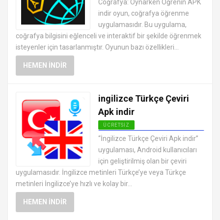
Coğrafya: Oynarken Öğrenin APK
APK
indir oyun, coğrafya öğrenme
uygulamasıdır. Bu uygulama,
coğrafya bilgisini eğlenceli ve interaktif bir şekilde öğrenmek
isteyenler için tasarlanmıştır. Oyunun bazı özellikleri...
HEMEN İNDIR
ingilizce Türkçe Çeviri
Apk indir
ÜCRETSIZ
ANDROID EĞITIM UYGULAMALARI
“İngilizce Türkçe Çeviri Apk indir”
APK
uygulaması, Android kullanıcıları
için geliştirilmiş olan bir çeviri
uygulamasıdır. İngilizce metinleri Türkçe’ye veya Türkçe
metinleri İngilizce’ye hızlı ve kolay bir...
HEMEN İNDIR